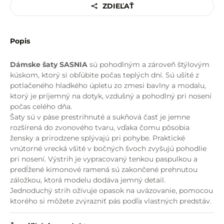
ZDIEĽAŤ
Popis
Dámske šaty SASNIA
sú pohodlným a zároveň štýlovým
kúskom, ktorý si obľúbite počas teplých dní. Sú ušité z
potlačeného hladkého úpletu zo zmesi bavlny a modalu,
ktorý je príjemný na dotyk, vzdušný a pohodlný pri nosení
počas celého dňa.
Šaty sú v páse prestrihnuté a sukňová časť je jemne
rozšírená do zvonového tvaru, vďaka čomu pôsobia
žensky a prirodzene splývajú pri pohybe. Praktické
vnútorné vrecká všité v bočných švoch zvyšujú pohodlie
pri nosení. Výstrih je vypracovaný tenkou paspulkou a
predĺžené kimonové ramená sú zakončené prehnutou
záložkou, ktorá modelu dodáva jemný detail.
Jednoduchý strih oživuje opasok na uväzovanie, pomocou
ktorého si môžete zvýrazniť pás podľa vlastných predstáv.
Béžová bodkovaná potlač na olivovom podklade pôsobí
jemne, vkusne a nadčasovo.