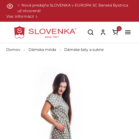
Preskočiť na hlavný obsah
✨ Nová predajňa SLOVENKA v EUROPA SC Banská Bystrica
už otvorená!
Viac informácií
0
Domov
Dámska móda
Dámske šaty a sukne