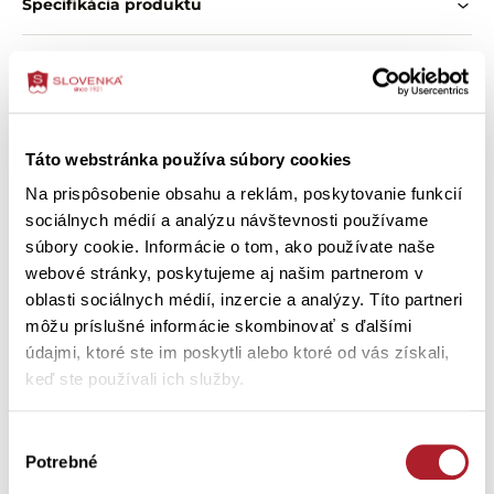
Špecifikácia produktu
Dámske šaty SASNIA
sú príjemnou voľbou na teplé dni,
keď si chcete dopriať ľahkosť, pohodlie a ženský vzhľad.
O zložení výrobku
Vlastnosti:
materiál: bavlna a modal
potlačený hladký úplet
Ako správne vybrať veľkosť
béžová bodkovaná potlač na olivovom podklade
pásový prestrih
Táto webstránka používa súbory cookies
jemne rozšírená sukňová časť do zvonu
Ako ošetriť výrobok
Na prispôsobenie obsahu a reklám, poskytovanie funkcií
vnútorné vrecká v bočných švoch
sociálnych médií a analýzu návštevnosti používame
výstrih s tenkou paspulkou
súbory cookie. Informácie o tom, ako používate naše
predĺžené kimonové ramená s prehnutou záložkou
opasok na uväzovanie
webové stránky, poskytujeme aj našim partnerom v
Zákazníci si tiež kúpili
ľahký a pohodlný model na teplé dni
oblasti sociálnych médií, inzercie a analýzy. Títo partneri
môžu príslušné informácie skombinovať s ďalšími
údajmi, ktoré ste im poskytli alebo ktoré od vás získali,
-30 %
-30 %
keď ste používali ich služby.
Výber
Potrebné
súhlasu