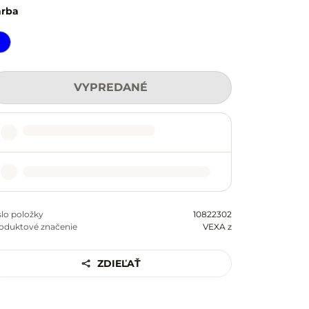
arba
VYPREDANÉ
slo položky
10822302
oduktové značenie
VEXA z
ZDIEĽAŤ