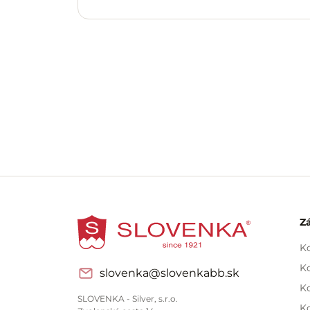
Z
Ko
Ko
slovenka@slovenkabb.sk
K
SLOVENKA - Silver, s.r.o.
K