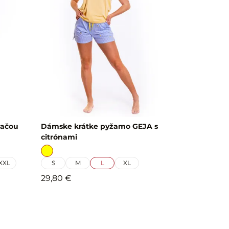
lačou
Dámske krátke pyžamo GEJA s
citrónami
XXL
S
M
L
XL
29,80 €