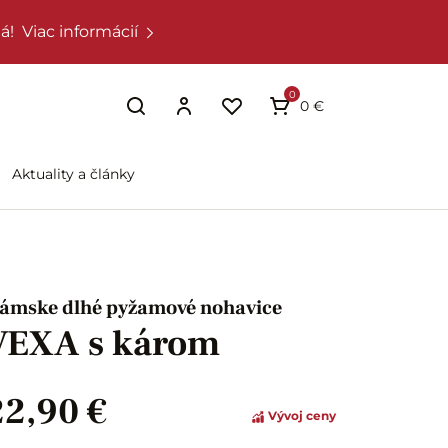
á!
Viac informácií
0
0 €
Aktuality a články
ámske dlhé pyžamové nohavice
VEXA s károm
22,90 €
Vývoj ceny