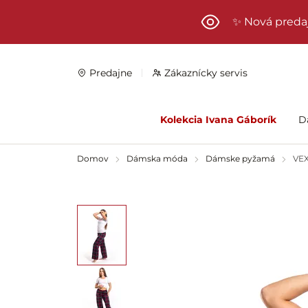
Preskočiť na hlavný obsah
✨ Nová preda
Predajne
Zákaznícky servis
Kolekcia Ivana Gáborík
D
Domov
Dámska móda
Dámske pyžamá
VEX