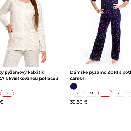
y pyžamový kabátik
Dámske pyžamo ZORI s pot
A s kvietkovanou potlačou
čerešní
M
S
M
L
XL
 €
39,80 €