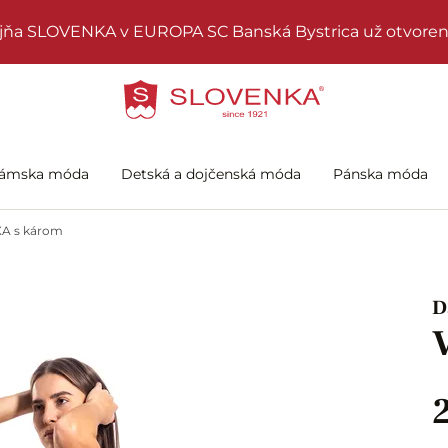
jňa SLOVENKA v EUROPA SC Banská Bystrica už otvoren
ámska móda
Detská a dojčenská móda
Pánska móda
A s károm
D