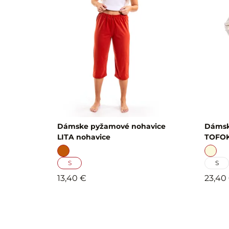
Dámske pyžamové nohavice
Dámsk
LITA nohavice
TOFOK
S
S
13,40 €
23,40