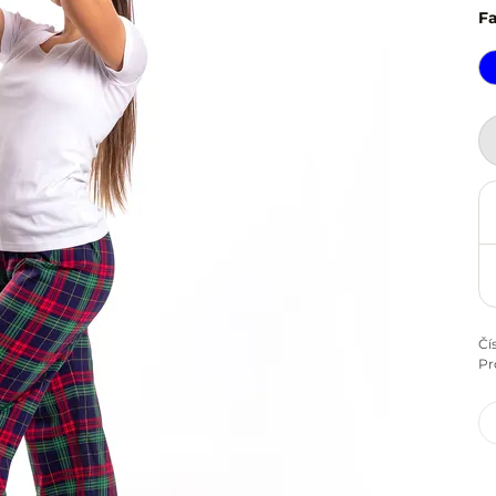
F
Čí
Pr