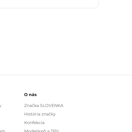
O nás
y
Značka SLOVENKA
História značky
Konfekcia
ram
Modeláreň a TPV