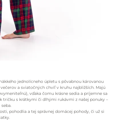
 mäkkého jednolícneho úpletu s pôvabnou károvanou
večerov a sviatočných chvíľ v kruhu najbližších. Majú
evymeniteľnú), vďaka čomu krásne sedia a príjemne sa
k tričku s krátkymi či dlhými rukávmi z našej ponuky –
 seba.
sti, pohodlia a tej správnej domácej pohody, či už si
iatky.