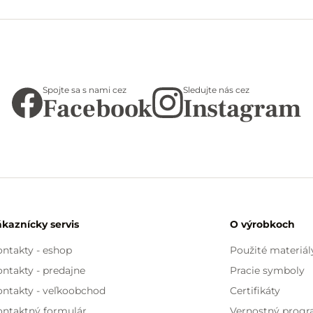
Spojte sa s nami cez
Sledujte nás cez
Facebook
Instagram
ákaznícky servis
O výrobkoch
ntakty - eshop
Použité materiál
ntakty - predajne
Pracie symboly
ontakty - veľkoobchod
Certifikáty
ontaktný formulár
Vernostný prog