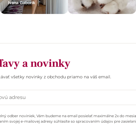
ľavy a novinky
stávať všetky novinky z obchodu priamo na váš email.
elný odber noviniek, Vám budeme na email posielať maximálne 2x do mesiac
ním svojej e-mailovej adresy súhlasíte so spracovaním údajov pre zasielani